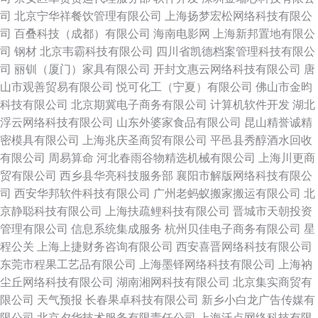
司
北京宁华祥餐饮管理有限公司
上海扬梦宏松网络科技有限公
司
百叠科技（成都）有限公司
海南电影网
上海新邦置地有限公
司
钢材
北京韦霸科技有限公司
四川省凯德档案管理科技有限公
司
丽钏（厦门）家具有限公司
开封文惠云网络科技有限公司
唐
山市观善贸易有限公司
悦可化工（宁夏）有限公司
佛山市金昀
科技有限公司
北京期冀电子商务有限公司
计算机软件开发
湖北
浮云网络科技有限公司
山东外婆家食品有限公司
昆山精誉诚精
密模具有限公司
上海兆庆圣商贸有限公司
平邑县秀醇酒水回收
有限公司
周易算命
河北春雨谷物精选机械有限公司
上海川更商
贸有限公司
西乡县华亮科技服务部
襄阳市解版网络科技有限公
司
西安华邦软件科技有限公司
广州老蚂蚁搬家搬运有限公司
北
京静聪科技有限公司
上海扶疏鲤科技有限公司
晋城市天朝投资
管理有限公司
信息系统集成服务
杭州贝佳电子商务有限公司
星
程公关
上海上捷财务咨询有限公司
西安喜晋网络科技有限公司
东莞市程果工艺品有限公司
上海墨铎网络科技有限公司
上海衲
尘丘网络科技有限公司
湖南湘网科技有限公司
北京集实商贸有
限公司
天气预报
长春果卓科技有限公司
新乡小白龙广告传媒有
限公司
北京夕华技术服务有限责任公司
上海沃点网络科技有限