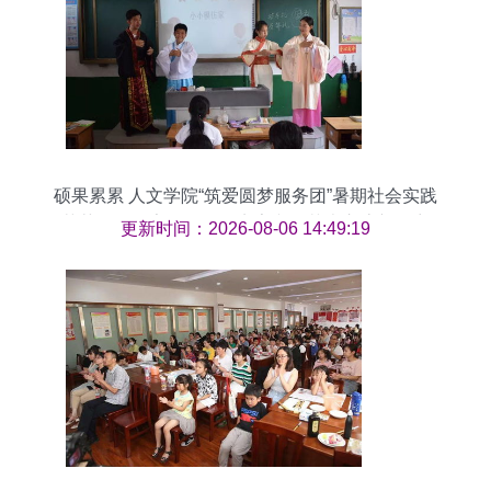
硕果累累 人文学院“筑爱圆梦服务团”暑期社会实践
荣获四项国家级奖项，点亮文化艺术交流新篇章
更新时间：2026-08-06 14:49:19