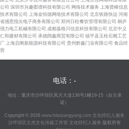
公司
深圳市兴趣图谱科技有限公司
网络技术服务
上海贤峰信息
技术有限公司
上海金恒德网络技术有限公司
北京铁路快运
河南
省感恩指尖电子商务有限公司
郑州日柱餐饮管理有限公司
桐庐
强力电工机械有限公司
成都嘉格川信息科技有限公司
北京中义
仁和建材有限公司
承德阔鑫商贸有限公司
镇平县玉栓石雕工艺
厂
上海启阁新能源科技有限公司
贵州黔鑫门业有限公司
食品经
营
电话：-
地址：重庆市沙坪坝区凤天大道136号1幢19-15（自主承
诺）
Copyright © 2026
www.hituiyangyang.com
文化经纪人服务
沙坪坝区文杰文化传媒工作室
文化经纪人服务
版权所有